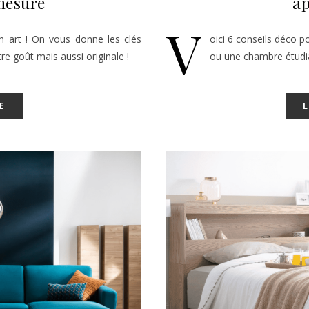
mesure
a
V
un art ! On vous donne les clés
oici 6 conseils déco 
re goût mais aussi originale !
ou une chambre étudian
E
L