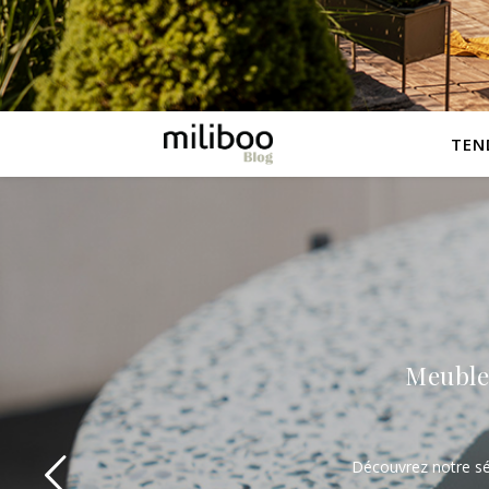
TEN
Meuble 
Découvrez notre sél