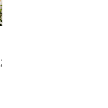
rs
nt