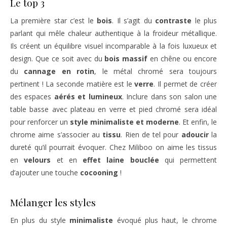
Le top 3
La première star c’est le
bois
. Il s’agit du
contraste
le plus
parlant qui mêle chaleur authentique à la froideur métallique.
Ils créent un équilibre visuel incomparable à la fois luxueux et
design. Que ce soit avec du
bois massif
en chêne ou encore
du
cannage en rotin
, le métal chromé sera toujours
pertinent ! La seconde matière est le
verre
. Il permet de créer
des espaces
aérés et lumineux
. Inclure dans son salon une
table basse avec plateau en verre et pied chromé sera idéal
pour renforcer un
style minimaliste et moderne
. Et enfin, le
chrome aime s’associer au
tissu
. Rien de tel pour
adoucir
la
dureté qu’il pourrait évoquer. Chez Miliboo on aime les tissus
en
velours
et en
effet laine bouclée
qui permettent
d’ajouter une touche
cocooning
!
Mélanger les styles
En plus du style
minimaliste
évoqué plus haut, le chrome