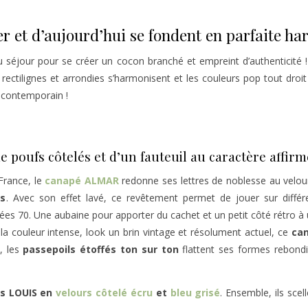
er et d’aujourd’hui se fondent en parfaite h
u séjour pour se créer un cocon branché et empreint d’authenticité ! P
s rectilignes et arrondies s’harmonisent et les couleurs pop tout dro
e contemporain !
poufs côtelés et d’un fauteuil au caractère affirm
 France, le
canapé ALMAR
redonne ses lettres de noblesse au velour
is
. Avec son effet lavé, ce revêtement permet de jouer sur différ
es 70. Une aubaine pour apporter du cachet et un petit côté rétro à 
 la couleur intense, look un brin vintage et résolument actuel, ce
ca
t, les
passepoils étoffés ton sur ton
flattent ses formes rebondi
s LOUIS en
velours côtelé écru
et
bleu grisé
. Ensemble, ils sc