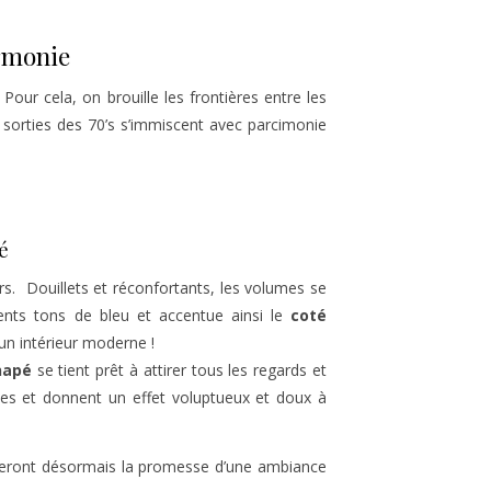
armonie
our cela, on brouille les frontières entre les
it sorties des 70’s s’immiscent avec parcimonie
é
s. Douillets et réconfortants, les volumes se
ents tons de bleu et accentue ainsi le
coté
un intérieur moderne !
napé
se tient prêt à attirer tous les regards et
es et donnent un effet voluptueux et doux à
elleront désormais la promesse d’une ambiance