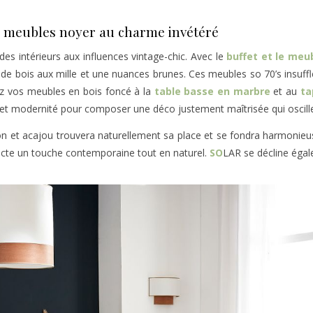
s meubles noyer au charme invétéré
des intérieurs aux influences vintage-chic. Avec le
buffet et le meu
 de bois aux mille et une nuances brunes. Ces meubles so 70’s insuff
iez vos meubles en bois foncé à la
table basse en marbre
et au
ta
ro et modernité pour composer une déco justement maîtrisée qui oscille
ton et acajou trouvera naturellement sa place et se fondra harmonie
njecte un touche contemporaine tout en naturel.
SO
LAR se décline égal