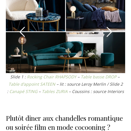
Slide 1 :
Rocking Chair RHAPSODY
–
Table basse DROP
–
Table d’appoint SATEEN
– lit : source Leroy Merlin / Slide 2
:
Canapé STING
–
Tables ZURIA
– Coussins : source Interiors
Plutôt dîner aux chandelles romantique
ou soirée film en mode cocooning ?