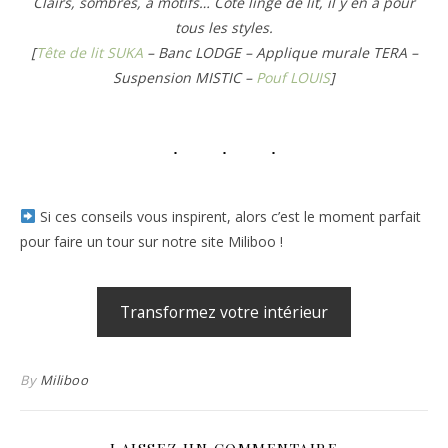
Clairs, sombres, à motifs… Côté linge de lit, il y en a pour
tous les styles.
[
Tête de lit SUKA
– Banc LODGE – Applique murale TERA –
Suspension MISTIC –
Pouf LOUIS
]
Si ces conseils vous inspirent, alors c’est le moment parfait
pour faire un tour sur notre site Miliboo !
Transformez votre intérieur
By
Miliboo